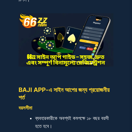
t
BAJI APP-এ সাইন আপের জন্য প্রয়োজনীয়
শর্ত
বয়সসীমা
ব্যবহারকারীকে অবশ্যই কমপক্ষে ১৮ বছর বয়সী
হতে হবে।