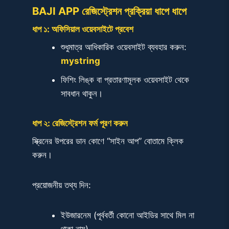
BAJI APP রেজিস্ট্রেশন প্রক্রিয়া ধাপে ধাপে
ধাপ ১: অফিসিয়াল ওয়েবসাইটে প্রবেশ
শুধুমাত্র আধিকারিক ওয়েবসাইট ব্যবহার করুন:
mystring
ফিশিং লিঙ্ক বা প্রতারণামূলক ওয়েবসাইট থেকে
সাবধান থাকুন।
ধাপ ২: রেজিস্ট্রেশন ফর্ম পূরণ করুন
স্ক্রিনের উপরের ডান কোণে “সাইন আপ” বোতামে ক্লিক
করুন।
প্রয়োজনীয় তথ্য দিন:
ইউজারনেম (পূর্ববর্তী কোনো আইডির সাথে মিল না
থাকা নাম)