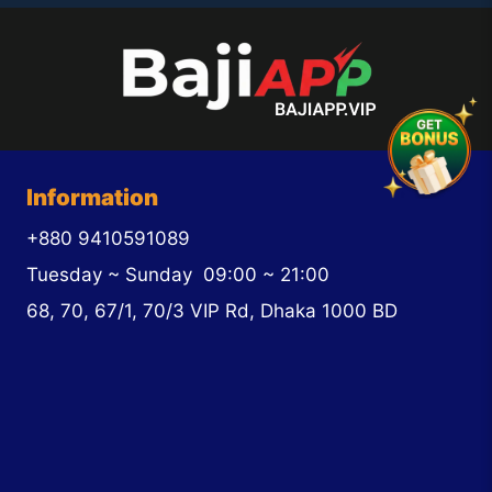
Information
+880 9410591089
Tuesday ~ Sunday
09:00 ~ 21:00
68, 70, 67/1, 70/3 VIP Rd, Dhaka 1000 BD