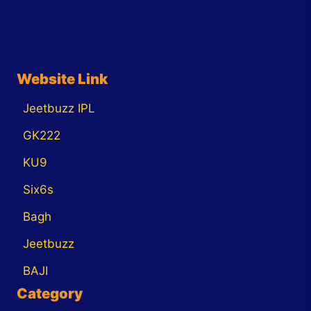
Website Link
Jeetbuzz IPL
GK222
KU9
Six6s
Bagh
Jeetbuzz
BAJI
Category