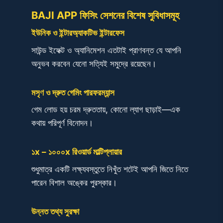
t
BAJI APP ফিসিং সেশনের বিশেষ সুবিধাসমূহ
ইউনিক ও ইন্টারঅ্যাকটিভ ইন্টারফেস
সাউন্ড ইফেক্ট ও অ্যানিমেশন এতটাই প্রাণবন্ত যে আপনি
অনুভব করবেন যেনো সত্যিই সমুদ্রে রয়েছেন।
মসৃণ ও দ্রুত গেমিং পারফরম্যান্স
গেম লোড হয় চরম দ্রুততায়, কোনো ল্যাগ ছাড়াই—এক
কথায় পরিপূর্ণ বিনোদন।
১x – ১০০০x রিওয়ার্ড মাল্টিপ্লায়ার
শুধুমাত্র একটি লক্ষ্যবস্তুতে নিখুঁত শটেই আপনি জিতে নিতে
পারেন বিশাল অঙ্কের পুরস্কার।
উন্নত তথ্য সুরক্ষা