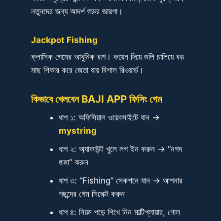
নতুনদের জন্য আদর্শ শুরুর জায়গা।
Jackpot Fishing
ক্লাসিক গেমের আধুনিক রূপ। কয়েন দিয়ে গুলি চালিয়ে বড়
মাছ শিকার করে জেতা যায় বিশাল রিওয়ার্ড।
কিভাবে খেলবেন BAJI APP ফিসিং গেম
ধাপ ১: অফিসিয়াল ওয়েবসাইটে যান →
mystring
ধাপ ২: অ্যাকাউন্ট খুলে লগ ইন করুন → “নগদ
জমা” করুন
ধাপ ৩: “Fishing” সেকশনে যান → আপনার
পছন্দের গেম সিলেক্ট করুন
ধাপ ৪: নিয়ম পড়ে শিখে নিন মাল্টিপ্লায়ার, গোল