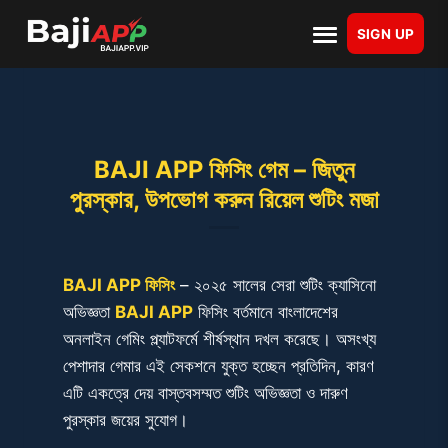
Skip
SIGN UP
to
Home
-
মাছ ধরার খেলা
content
S
k
BAJI APP ফিসিং গেম – জিতুন
i
পুরস্কার, উপভোগ করুন রিয়েল শুটিং মজা
p
t
o
BAJI APP ফিসিং
– ২০২৫ সালের সেরা শুটিং ক্যাসিনো
c
অভিজ্ঞতা
BAJI APP
ফিসিং বর্তমানে বাংলাদেশের
o
অনলাইন গেমিং প্ল্যাটফর্মে শীর্ষস্থান দখল করেছে। অসংখ্য
n
পেশাদার গেমার এই সেকশনে যুক্ত হচ্ছেন প্রতিদিন, কারণ
t
এটি একত্রে দেয় বাস্তবসম্মত শুটিং অভিজ্ঞতা ও দারুণ
e
পুরস্কার জয়ের সুযোগ।
n