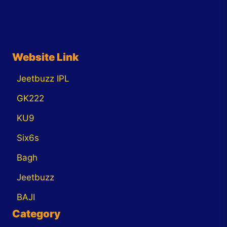
Website Link
Jeetbuzz IPL
GK222
KU9
Six6s
Bagh
Jeetbuzz
BAJI
Category