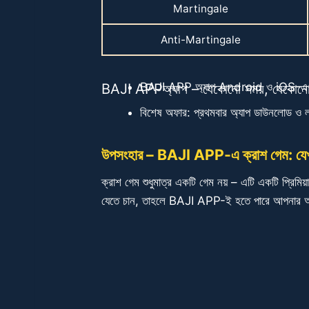
Martingale
Anti-Martingale
BAJI APPঅ্যাপ – যেকোনো সময়, যেকোনো জ
BAJI APP অ্যাপ Android ও iOS-এ উপলব্
বিশেষ অফার: প্রথমবার অ্যাপ ডাউনলোড ও 
উপসংহার – BAJI APP-এ ক্রাশ গেম: যেখা
ক্রাশ গেম শুধুমাত্র একটি গেম নয় – এটি একটি প্রিমিয
যেতে চান, তাহলে BAJI APP-ই হতে পারে আপনার আদ