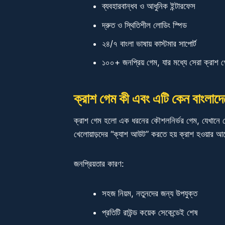
ব্যবহারবান্ধব ও আধুনিক ইন্টারফেস
দ্রুত ও স্থিতিশীল লোডিং স্পিড
২৪/৭ বাংলা ভাষায় কাস্টমার সাপোর্ট
১০০+ জনপ্রিয় গেম, যার মধ্যে সেরা ক্রাশ 
ক্রাশ গেম কী এবং এটি কেন বাংলাদ
ক্রাশ গেম হলো এক ধরনের কৌশলনির্ভর গেম, যেখানে খেলোয়া
খেলোয়াড়দের “ক্যাশ আউট” করতে হয় ক্রাশ হওয়ার 
জনপ্রিয়তার কারণ:
সহজ নিয়ম, নতুনদের জন্য উপযুক্ত
প্রতিটি রাউন্ড কয়েক সেকেন্ডেই শেষ