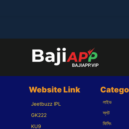
Website Link
Catego
লাইভ
Jeetbuzz IPL
স্লট
GK222
ফিসিং
KU9