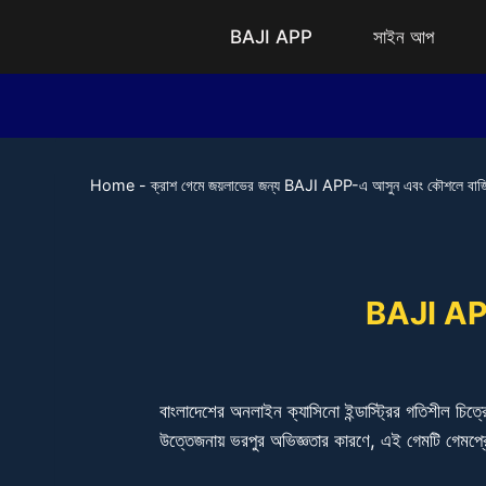
Skip
BAJI APP
সাইন আপ
to
content
Home
-
ক্রাশ গেমে জয়লাভের জন্য BAJI APP-এ আসুন এবং কৌশলে বাজ
S
k
BAJI APP-এ
i
p
t
বাংলাদেশের অনলাইন ক্যাসিনো ইন্ডাস্ট্রির গতিশীল চিত্
o
উত্তেজনায় ভরপুর অভিজ্ঞতার কারণে, এই গেমটি গেমপ্রে
c
o