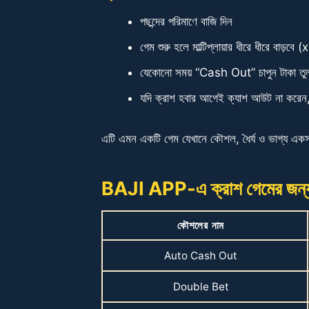
পছন্দের পরিমাণে বাজি দিন
গেম শুরু হলে মাল্টিপ্লায়ার ধীরে ধীরে বা
যেকোনো সময় “Cash Out” চাপুন টাকা তু
যদি ক্রাশ হবার আগেই ক্যাশ আউট না করেন,
এটি এমন একটি গেম যেখানে কৌশল, ধৈর্য ও ভাগ্য একসা
BAJI APP-এ ক্রাশ গেমের জন্য 
কৌশলের নাম
Auto Cash Out
Double Bet