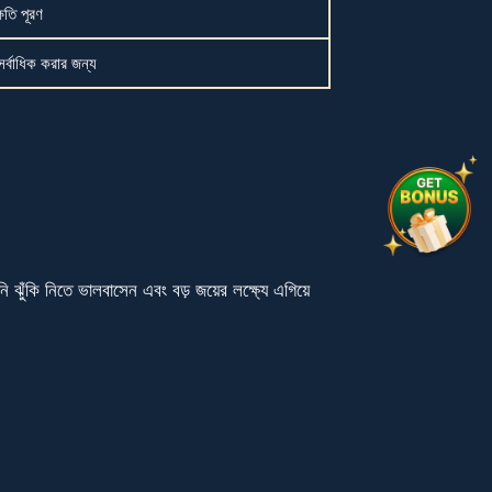
্ষতি পূরণ
র্বাধিক করার জন্য
 ঝুঁকি নিতে ভালবাসেন এবং বড় জয়ের লক্ষ্যে এগিয়ে