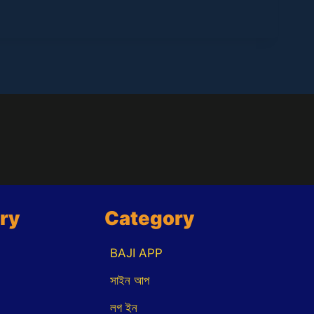
ry
Category
BAJI APP
সাইন আপ
লগ ইন