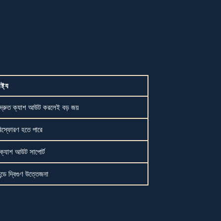
্ট্য
ে – দ্রুত ক্যাশ আউট করলেই বড় জয়
িস্ফোরণ হতে পারে
 ক্যাশ আউট সাপোর্ট
ডে দ্বিগুণ উত্তেজনা