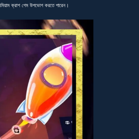
প্রিমিয়াম ক্রাশ গেম উপভোগ করতে পারেন।