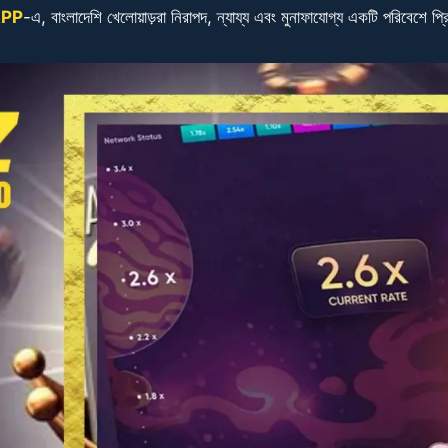
APP
-এ, বাংলাদেশি খেলোয়াড়রা নিরাপদ, ন্যায্য এবং মুনাফাযোগ্য একটি পরিবেশে 