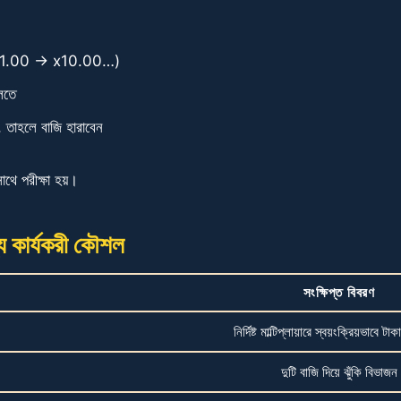
ড়বে (x1.00 → x10.00…)
লতে
 তাহলে বাজি হারাবেন
থে পরীক্ষা হয়।
কার্যকরী কৌশল
সংক্ষিপ্ত বিবরণ
নির্দিষ্ট মাল্টিপ্লায়ারে স্বয়ংক্রিয়ভাবে 
দুটি বাজি দিয়ে ঝুঁকি বিভাজন