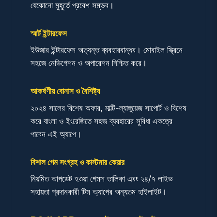
যেকোনো মুহূর্তে প্রবেশ সম্ভব।
স্মার্ট ইন্টারফেস
ইউজার ইন্টারফেস অত্যন্ত ব্যবহারবান্ধব। মোবাইল স্ক্রিনে
সহজে নেভিগেশন ও অপারেশন নিশ্চিত করে।
আকর্ষণীয় বোনাস ও বৈশিষ্ট্য
২০২৪ সালের বিশেষ অফার, মাল্টি-ল্যাঙ্গুয়েজ সাপোর্ট ও বিশেষ
করে বাংলা ও ইংরেজিতে সহজ ব্যবহারের সুবিধা একত্রে
পাবেন এই অ্যাপে।
বিশাল গেম সংগ্রহ ও কাস্টমার কেয়ার
নিয়মিত আপডেট হওয়া গেমস তালিকা এবং ২৪/৭ লাইভ
সহায়তা প্রদানকারী টিম অ্যাপের অন্যতম হাইলাইট।