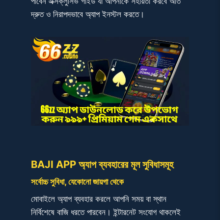
পাবেন এক্সক্লুসিভ গাইড যা আপনাকে সহায়তা করবে অতি
t
দ্রুত ও নিরাপদভাবে অ্যাপ ইনস্টল করতে।
BAJI APP অ্যাপ ব্যবহারের মূল সুবিধাসমূহ
সর্বোচ্চ সুবিধা, যেকোনো জায়গা থেকে
মোবাইলে অ্যাপ ব্যবহার করলে আপনি সময় বা স্থান
নির্বিশেষে বাজি ধরতে পারবেন। ইন্টারনেট সংযোগ থাকলেই