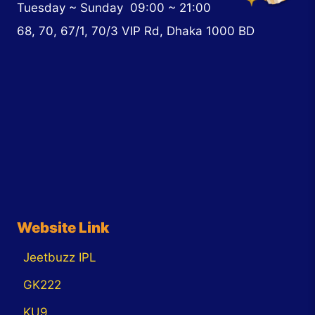
Tuesday ~ Sunday
09:00 ~ 21:00
68, 70, 67/1, 70/3 VIP Rd, Dhaka 1000 BD
Website Link
Jeetbuzz IPL
GK222
KU9