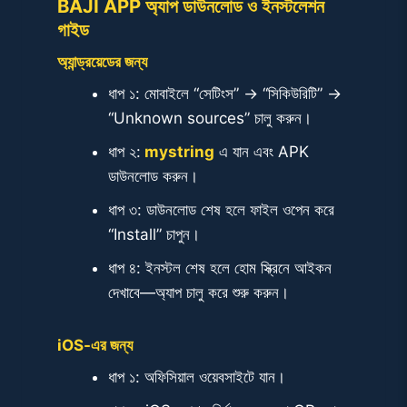
BAJI APP অ্যাপ ডাউনলোড ও ইনস্টলেশন
গাইড
অ্যান্ড্রয়েডের জন্য
ধাপ ১: মোবাইলে “সেটিংস” → “সিকিউরিটি” →
“Unknown sources” চালু করুন।
ধাপ ২:
mystring
এ যান এবং APK
ডাউনলোড করুন।
ধাপ ৩: ডাউনলোড শেষ হলে ফাইল ওপেন করে
“Install” চাপুন।
ধাপ ৪: ইনস্টল শেষ হলে হোম স্ক্রিনে আইকন
দেখাবে—অ্যাপ চালু করে শুরু করুন।
iOS-এর জন্য
ধাপ ১: অফিসিয়াল ওয়েবসাইটে যান।