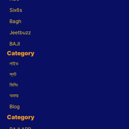
Six6s
Bagh
Jeetbuzz
BAJI
Category
লাইভ
স্লট
ফিসিং
অফার
Blog
Category