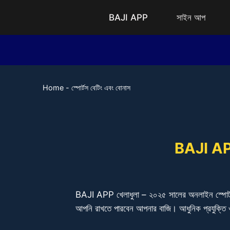
Skip
BAJI APP
সাইন আপ
to
content
Home
-
স্পোর্টস বেটিং এবং বোনাস
S
k
BAJI APP খ
i
p
t
BAJI APP খেলাধুলা – ২০২৫ সালের অনলাইন স্পোর্টস ব
o
আপনি রাখতে পারবেন আপনার বাজি। আধুনিক প্রযুক্তি ও শক
c
o