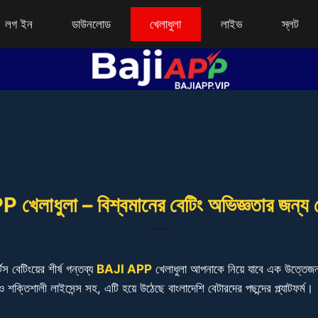
লগ ইন
ডাউনলোড
খেলাধুলা
লাইভ
স্লট
েলাধুলা – বিশ্বমানের বেটিং অভিজ্ঞতার জন্য স
েটিংয়ের শীর্ষ গন্তব্য
BAJI APP
খেলাধুলা আপনাকে নিয়ে যাবে এক উত্তেজনাপূর্ণ
্তিশালী লাইসেন্স সহ, এটি হয়ে উঠেছে বাংলাদেশি বেটারদের পছন্দের প্ল্যাটফর্ম।