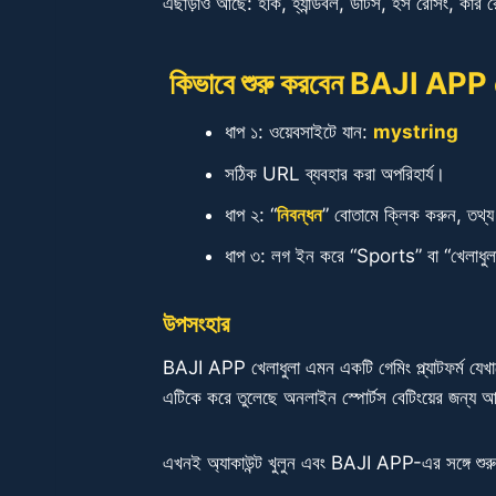
এছাড়াও আছে: হকি, হ্যান্ডবল, ডার্টস, হর্স রেসিং, কা
কিভাবে শুরু করবেন BAJI APP খ
ধাপ ১: ওয়েবসাইটে যান:
mystring
সঠিক URL ব্যবহার করা অপরিহার্য।
ধাপ ২: “
নিবন্ধন
” বোতামে ক্লিক করুন, তথ্য
ধাপ ৩: লগ ইন করে “Sports” বা “খেলাধুলা” 
উপসংহার
BAJI APP খেলাধুলা এমন একটি গেমিং প্ল্যাটফর্ম যেখ
এটিকে করে তুলেছে অনলাইন স্পোর্টস বেটিংয়ের জন্য আ
এখনই অ্যাকাউন্ট খুলুন এবং BAJI APP-এর সঙ্গে শুরু 