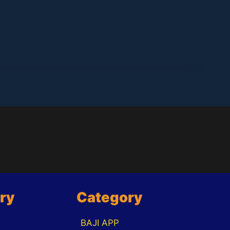
ry
Category
BAJI APP