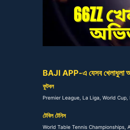
BAJI APP-এ যেসব খেলাধুলা আপ
ফুটবল
Premier League, La Liga, World Cup, Euro স
টেবিল টেনিস
World Table Tennis Championships, Asian