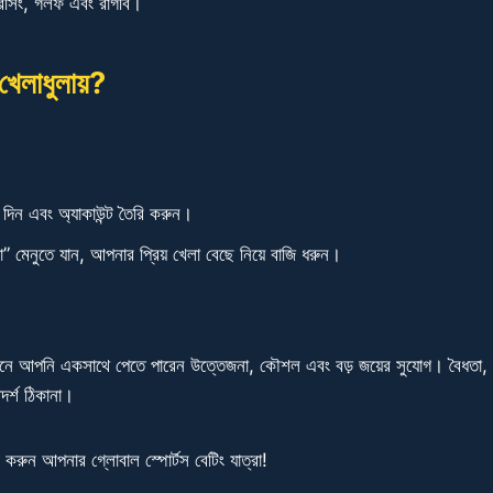
র রেসিং, গলফ এবং রাগবি।
েলাধুলায়?
 দিন এবং অ্যাকাউন্ট তৈরি করুন।
মেনুতে যান, আপনার প্রিয় খেলা বেছে নিয়ে বাজি ধরুন।
ানে আপনি একসাথে পেতে পারেন উত্তেজনা, কৌশল এবং বড় জয়ের সুযোগ। বৈধতা, ন
দর্শ ঠিকানা।
করুন আপনার গ্লোবাল স্পোর্টস বেটিং যাত্রা!