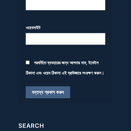
ওয়েবসাইট
পরবর্তিতে ব্যবহারের জন্য আপনার নাম, ইমেইল
ঠিকানা এবং ওয়েব ঠিকানা এই ব্রাউজারে সংরক্ষণ করুন।
SEARCH