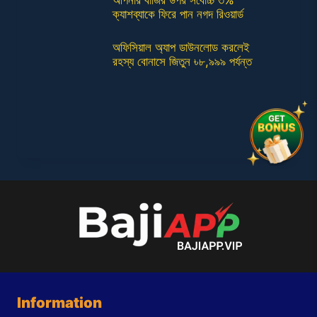
ক্যাশব্যাকে ফিরে পান নগদ রিওয়ার্ড
অফিসিয়াল অ্যাপ ডাউনলোড করলেই
রহস্য বোনাসে জিতুন ৳৮,৯৯৯ পর্যন্ত
Information