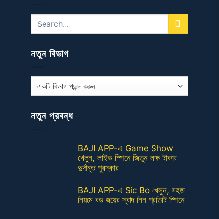
নতুন বিভাগ
ন
তু
ন
নতুন প্রবন্ধ
বি
ভা
গ
BAJI APP-এ Game Show
খেলুন, লাইভ স্পিনে জিতুন লক্ষ টাকার
দুর্দান্ত পুরস্কার
BAJI APP-এ Sic Bo খেলুন, সহজ
নিয়মে বড় জয়ের স্বাদ নিন প্রতিটি স্পিনে