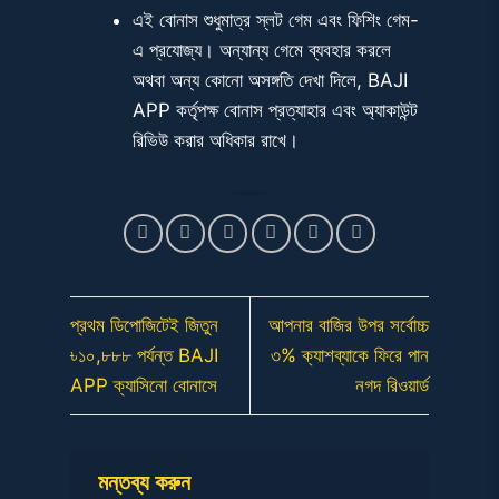
এই বোনাস শুধুমাত্র স্লট গেম এবং ফিশিং গেম-
এ প্রযোজ্য। অন্যান্য গেমে ব্যবহার করলে
অথবা অন্য কোনো অসঙ্গতি দেখা দিলে, BAJI
APP কর্তৃপক্ষ বোনাস প্রত্যাহার এবং অ্যাকাউন্ট
রিভিউ করার অধিকার রাখে।
প্রথম ডিপোজিটেই জিতুন
আপনার বাজির উপর সর্বোচ্চ
৳১০,৮৮৮ পর্যন্ত BAJI
৩% ক্যাশব্যাকে ফিরে পান
APP ক্যাসিনো বোনাসে
নগদ রিওয়ার্ড
মন্তব্য করুন