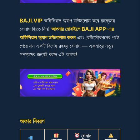
n
t
BAJI.VIP
অফিসিয়াল অ্যাপ ডাউনলোড করে রহস্যময়
বোনাস জিতে নিন!
আপনার মোবাইলে BAJI APP-এর
অফিসিয়াল অ্যাপ ডাউনলোড করুন
এবং রেজিস্ট্রেশনের পরই
পেয়ে যান একটি বিশেষ রহস্য বোনাস — একমাত্র নতুন
সদস্যদের জন্যই বরাদ্দ এই অফার!
অফার বিবরণ
বোনাস