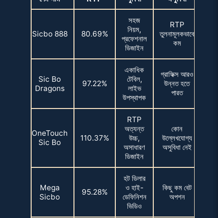
সহজ
RTP
নিয়ম,
Sicbo 888
80.69%
তুলনামূলকভাবে
প্রফেশনাল
কম
ডিজাইন
একাধিক
গ্রাফিক্স আরও
Sic Bo
টেবিল,
97.22%
উন্নত হতে
Dragons
লাইভ
পারত
উপস্থাপক
RTP
অত্যন্ত
কোন
OneTouch
110.37%
উচ্চ,
উল্লেখযোগ্য
Sic Bo
অসাধারণ
অসুবিধা নেই
ডিজাইন
হট ডিলার
Mega
ও হাই-
কিছু কম বেট
95.28%
Sicbo
ডেফিনিশন
অপশন
ভিডিও