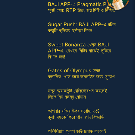
BAJI APP-এ Pragmatic Play
স্লট গেম: RTP উচ্চ, জয় মিষ্টি ও নিশ্চিত
Sugar Rush: BAJI APP-এ রঙিন
ক্যান্ডি দুনিয়ায় দুর্দান্ত স্পিন
Sweet Bonanza খেলুন BAJI
APP-এ, যেখানে মিষ্টির মাঝেই লুকিয়ে
বিশাল জয়!
Gates of Olympus স্লট:
ক্লাসিক থেমে জয়ে অনলাইন জয়র সুযোগ
নতুন অ্যাকাউন্ট রেজিস্ট্রেশন করলেই
জিতে নিন রহস্য বোনাস
আপনার বাজির উপর সর্বোচ্চ ৩%
ক্যাশব্যাকে ফিরে পান নগদ রিওয়ার্ড
অফিসিয়াল অ্যাপ ডাউনলোড করলেই