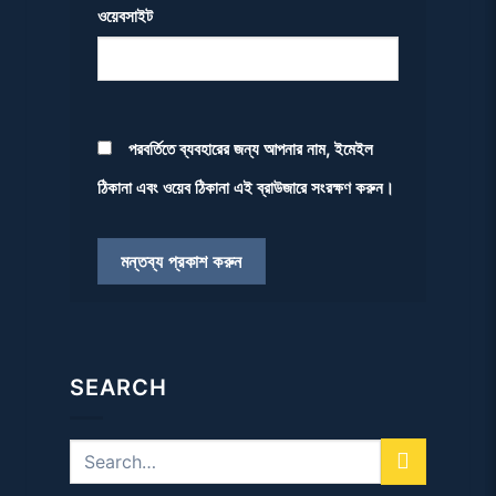
ওয়েবসাইট
পরবর্তিতে ব্যবহারের জন্য আপনার নাম, ইমেইল
ঠিকানা এবং ওয়েব ঠিকানা এই ব্রাউজারে সংরক্ষণ করুন।
SEARCH