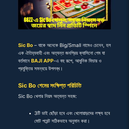
n
t
Sic Bo
– যাকে অনেকে Big/Small নামেও চেনেন, হল
এক ঐতিহ্যবাহী এবং অত্যন্ত জনপ্রিয় ক্যাসিনো গেম যা
বর্তমানে
BAJI APP
-এ বহু রূপে, আধুনিক ফিচার ও
প্রযুক্তির সমন্বয়ে উপলব্ধ।
Sic Bo গেমের সংক্ষিপ্ত পরিচিতি
Sic Bo খেলার নিয়ম অত্যন্ত সহজ:
3টি ডাই ছোঁড়া হবে এবং খেলোয়াড়দের লক্ষ্য হবে
মোট পয়েন্ট সঠিকভাবে অনুমান করা।