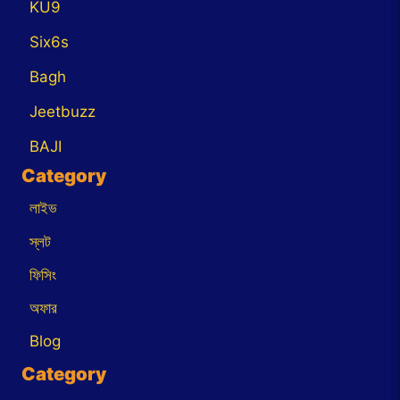
KU9
Six6s
Bagh
Jeetbuzz
BAJI
Category
লাইভ
স্লট
ফিসিং
অফার
Blog
Category