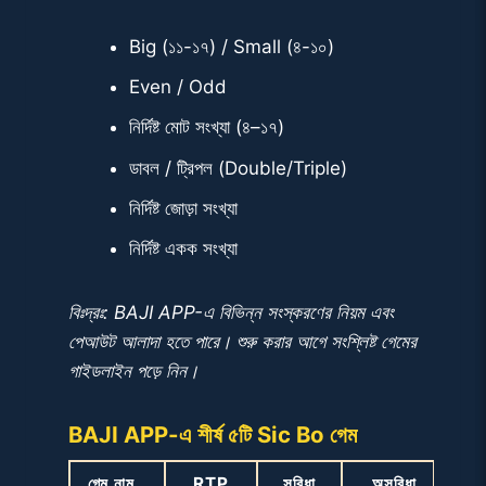
Big (১১-১৭) / Small (৪-১০)
Even / Odd
নির্দিষ্ট মোট সংখ্যা (৪–১৭)
ডাবল / ট্রিপল (Double/Triple)
নির্দিষ্ট জোড়া সংখ্যা
নির্দিষ্ট একক সংখ্যা
বিঃদ্রঃ: BAJI APP-এ বিভিন্ন সংস্করণের নিয়ম এবং
পেআউট আলাদা হতে পারে। শুরু করার আগে সংশ্লিষ্ট গেমের
গাইডলাইন পড়ে নিন।
BAJI APP-এ শীর্ষ ৫টি Sic Bo গেম
গেম নাম
RTP
সুবিধা
অসুবিধা