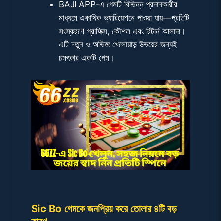
BAJI APP-এ গেমটি বিভিন্ন প্রদানকারীর
মাধ্যমে একাধিক ভ্যারিয়েশনে পাওয়া যায়—প্রতিটি
সংস্করণে গ্রাফিক্স, কৌশল এবং রিটার্ন আলাদা।
এটি নতুন ও অভিজ্ঞ খেলোয়াড় উভয়ের জন্যই
চমৎকার একটি গেম।
Sic Bo গেমকে জনপ্রিয় করে তোলার ৪টি বড়