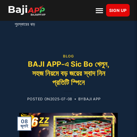
Skip
SIGN UP
to
Home
-
Sic Bo গেম BAJI APP-এ: রিয়েল টাইম বাজি, উচ্চ RTP,
content
পুরস্কারের ঝড়
S
BLOG
k
BAJI APP-এ Sic Bo খেলুন,
i
সহজ নিয়মে বড় জয়ের স্বাদ নিন
p
প্রতিটি স্পিনে
t
o
c
POSTED ON
2025-07-08
BY
BAJI APP
o
n
08
t
জুলাই
e