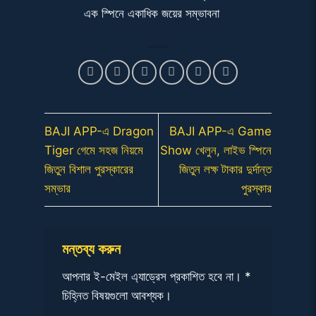
এক স্পিনে একাধিক জয়ের সম্ভাবনা
BAJI APP-এ Dragon
BAJI APP-এ Game
Tiger গেমে সহজ নিয়মে
Show খেলুন, লাইভ স্পিনে
জিতুন বিশাল পুরস্কারের
জিতুন লক্ষ টাকার দুর্দান্ত
সম্ভার
পুরস্কার
মন্তব্য করুন
আপনার ই-মেইল এ্যাড্রেস প্রকাশিত হবে না।
*
চিহ্নিত বিষয়গুলো আবশ্যক।