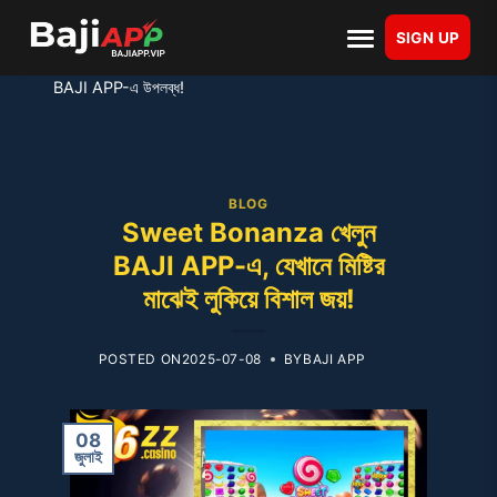
Skip
SIGN UP
to
Home
-
ফল, ক্যান্ডি আর ফ্রি স্পিনে ভরপুর Sweet Bonanza এখন
content
BAJI APP-এ উপলব্ধ!
S
BLOG
k
Sweet Bonanza খেলুন
i
BAJI APP-এ, যেখানে মিষ্টির
p
মাঝেই লুকিয়ে বিশাল জয়!
t
o
c
POSTED ON
2025-07-08
BY
BAJI APP
o
n
08
t
জুলাই
e