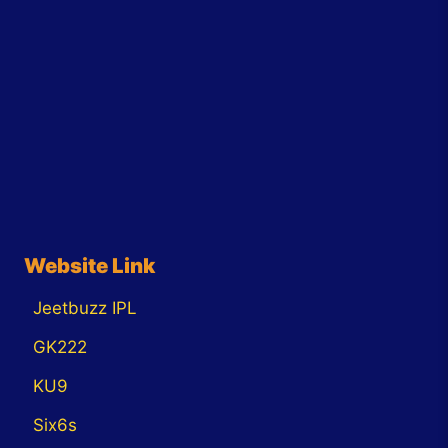
Website Link
Jeetbuzz IPL
GK222
KU9
Six6s