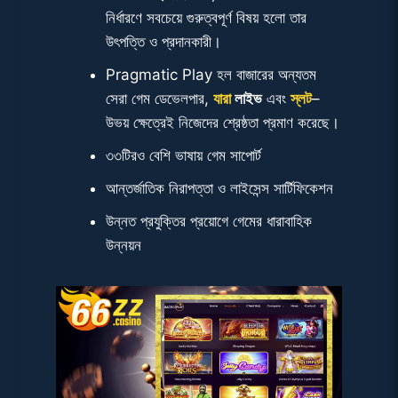
নির্ধারণে সবচেয়ে গুরুত্বপূর্ণ বিষয় হলো তার
উৎপত্তি ও প্রদানকারী।
Pragmatic Play হল বাজারের অন্যতম
সেরা গেম ডেভেলপার,
যারা
লাইভ
এবং
স্লট
–
উভয় ক্ষেত্রেই নিজেদের শ্রেষ্ঠতা প্রমাণ করেছে।
৩৩টিরও বেশি ভাষায় গেম সাপোর্ট
আন্তর্জাতিক নিরাপত্তা ও লাইসেন্স সার্টিফিকেশন
উন্নত প্রযুক্তির প্রয়োগে গেমের ধারাবাহিক
উন্নয়ন