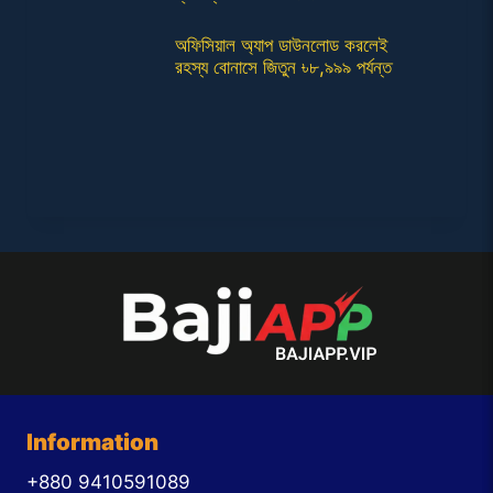
অফিসিয়াল অ্যাপ ডাউনলোড করলেই
রহস্য বোনাসে জিতুন ৳৮,৯৯৯ পর্যন্ত
Information
+880 9410591089