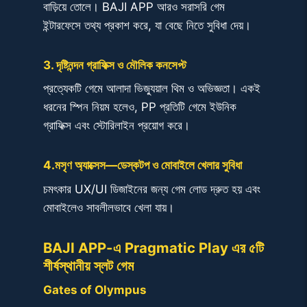
বাড়িয়ে তোলে। BAJI APP আরও সরাসরি গেম
ইন্টারফেসে তথ্য প্রকাশ করে, যা বেছে নিতে সুবিধা দেয়।
3. দৃষ্টিনন্দন গ্রাফিক্স ও মৌলিক কনসেপ্ট
প্রত্যেকটি গেমে আলাদা ভিজ্যুয়াল থিম ও অভিজ্ঞতা। একই
ধরনের স্পিন নিয়ম হলেও, PP প্রতিটি গেমে ইউনিক
গ্রাফিক্স এবং স্টোরিলাইন প্রয়োগ করে।
4.মসৃণ অ্যাক্সেস—ডেস্কটপ ও মোবাইলে খেলার সুবিধা
চমৎকার UX/UI ডিজাইনের জন্য গেম লোড দ্রুত হয় এবং
মোবাইলেও সাবলীলভাবে খেলা যায়।
BAJI APP-এ Pragmatic Play এর ৫টি
শীর্ষস্থানীয় স্লট গেম
Gates of Olympus