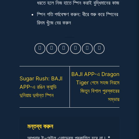
ধরতে হলে নিজ হাতে স্পিন করাই বুদ্ধিমানের কাজ
স্পিন গতি পর্যবেক্ষণ করুন: ধীরে শুরু করে স্পিনের
রিদম খুঁজে বের করুন
BAJI APP-এ Dragon
Sugar Rush: BAJI
Tiger গেমে সহজ নিয়মে
APP-এ রঙিন ক্যান্ডি
জিতুন বিশাল পুরস্কারের
দুনিয়ায় দুর্দান্ত স্পিন
সম্ভার
মন্তব্য করুন
আপনার ই-মেইল এ্যাড্রেস প্রকাশিত হবে না।
*