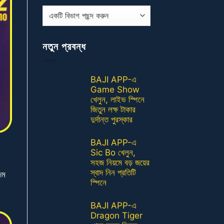
ন
তু
ন
নতুন প্রবন্ধ
বি
ভা
গ
BAJI APP-এ
Game Show
খেলুন, লাইভ স্পিনে
জিতুন লক্ষ টাকার
দুর্দান্ত পুরস্কার
BAJI APP-এ
Sic Bo খেলুন,
সহজ নিয়মে বড় জয়ের
স্বাদ নিন প্রতিটি
দম
স্পিনে
BAJI APP-এ
Dragon Tiger