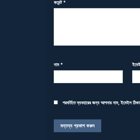
কমেন্ট
*
নাম
*
ইমে
পরবর্তিতে ব্যবহারের জন্য আপনার নাম, ইমেইল ঠিক